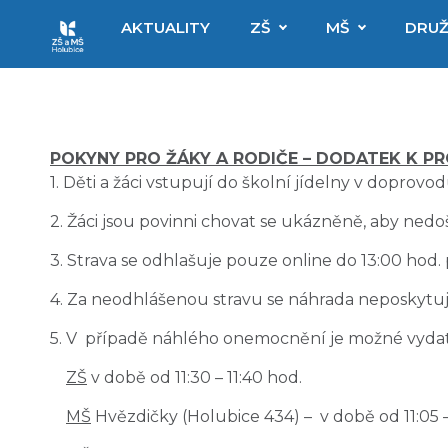
AKTUALITY
ZŠ
MŠ
DRUŽ
POKYNY PRO ŽÁKY A RODIČE – DODATEK K P
1. Děti a žáci vstupují do školní jídelny v dopro
2. Žáci jsou povinni chovat se ukázněně, aby nedo
3. Strava se odhlašuje pouze online do 13:00 hod
4. Za neodhlášenou stravu se náhrada neposkytu
5. V případě náhlého onemocnění je možné vydat 
ZŠ
v době od 11:30 – 11:40 hod.
MŠ
Hvězdičky (Holubice 434) – v době od 11:05 – 