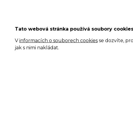
Tato webová stránka používá soubory cookie
V
informacích o souborech cookies
se dozvíte, pr
jak s nimi nakládat.
Projekty:
Pomáhají nám a podporují nás: