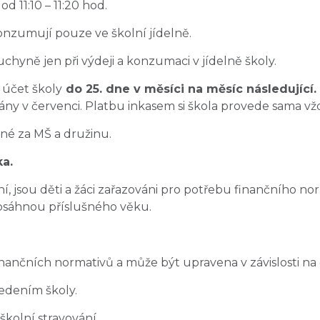
d 11:10 – 11:20 hod.
konzumují pouze ve školní jídelně.
chyně jen při výdeji a konzumaci v jídelně školy.
účet školy
do 25. dne v měsíci na měsíc následující. 
ny v červenci. Platbu inkasem si škola provede sama v
lné za MŠ a družinu.
ka.
ání, jsou děti a žáci zařazováni pro potřebu finančního 
osáhnou příslušného věku.
nančních normativů a může být upravena v závislosti na 
vedením školy.
školní stravování.