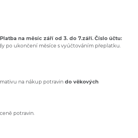
Platba na měsíc září od 3. do 7.září.
Číslo účtu:
ždy po ukončení měsíce s vyúčtováním přeplatku.
normativu na nákup potravin
do věkových
ceně potravin.