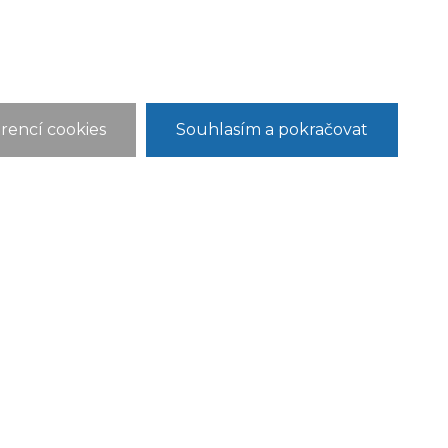
rencí cookies
Souhlasím a pokračovat
ONTAKT
 a MŠ Holubice, příspěvková organizace
lubice 20
351 Holubice
holubice@zsholubice.cz