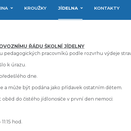
INA
KROUŽKY
JÍDELNA
KONTAKTY
ROVOZNÍMU ŘÁDU ŠKOLNÍ JÍDELNY
vodu pedagogických pracovníků podle rozvrhu výdeje strav
šlo k úrazu.
. předešlého dne.
je a může být podána jako přídavek ostatním dětem.
oběd do čistého jídlonosiče v první den nemoci:
11:15 hod.