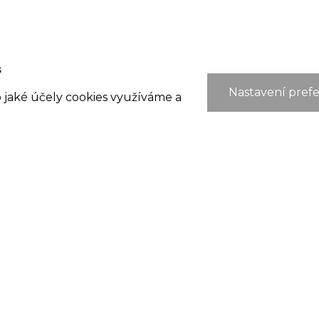
s
Nastavení prefe
o jaké účely cookies využíváme a
ŠKOLA
K
Základní škola
ZŠ
Mateřská škola
Ho
Družina
68
zs