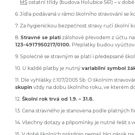
MŠ
ostatní třídy (budova Holubice 561) – v době o
6. Jídla podávaná v rámci školního stravování se 
7. Za hygienickou bezpečnost stravy ručí školní ku
8.
Stravné se platí
zálohově převodem z účtu na 
123-4917950217/0100.
Přeplatky budou vyúčtová
9. Společně se stravným se platí i předepsané ško
10. U každé platby je nutný
variabilní symbol žá
11. Dle vyhlášky č.107/2005 Sb. O školním stravov
skupin
vždy na dobu školního roku, ve kterém d
12.
Školní rok trvá od 1.9. – 31.8.
13. Cena stravného je stanovena podle platných fi
14. Všechny dotazy a připomínky je nutné řešit s 
15. V době školních prázdnin nemají žáci nárok na 