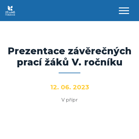
AKTUALITY
ZŠ
Prezentace závěrečných
prací žáků V. ročníku
MŠ
DRUŽINA
12. 06. 2023
KROUŽKY
V přípr
JÍDELNA
KONTAKTY