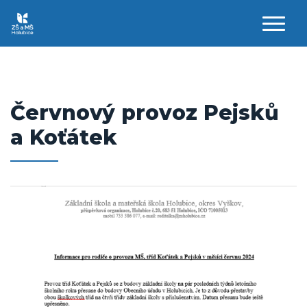
AKTUALITY
ZŠ
Červnový provoz Pejsků
a Koťátek
MŠ
DRUŽINA
KROUŽKY
JÍDELNA
KONTAKTY