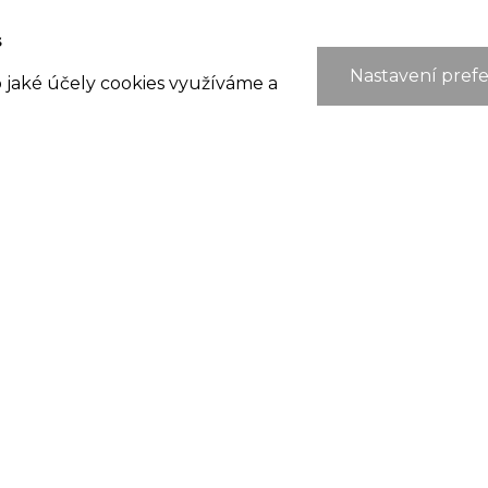
s
Nastavení prefe
o jaké účely cookies využíváme a
ŠKOLA
K
Základní škola
ZŠ
Mateřská škola
Ho
Družina
68
zs
+4