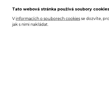
Tato webová stránka používá soubory cookie
V
informacích o souborech cookies
se dozvíte, pr
jak s nimi nakládat.
Projekty:
Pomáhají nám a podporují nás: