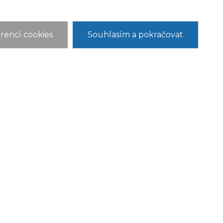
rencí cookies
Souhlasím a pokračovat
ONTAKT
 a MŠ Holubice, příspěvková organizace
lubice 20
351 Holubice
holubice@zsholubice.cz
20 739 516 225