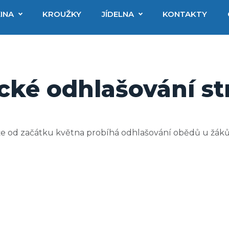
INA
KROUŽKY
JÍDELNA
KONTAKTY
cké odhlašování st
 že od začátku května probíhá odhlašování obědů u žák